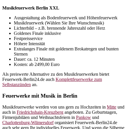
Musikfeuerwerk Berlin XXL
Ausgestaltung als Bodenfeuerwerk und Höhenfeuerwerk
Musikfeuerwerk (Wählen Sie Ihre Wunschmusik)
Lichterbild – z.B. brennende Jahreszahl oder Herz
Goldenes Finale inklusive
Festpreisservice
Höhere Intensität
Extralanges Finale mit goldenem Brokatregen und bunten
Sternen
Dauer: ca. 12 Minuten
Kosten: ab 2499,00 Euro
Als preiswerte Alternative zu den Musikfeuerwerken bietet
Feuerwerk-Berlin24.de auch
Komplettfeuerwerke zum
Selbstanzünden
an.
Feuerwerke mit Musik in Berlin
Musikfeuerwerke werden von uns gern zu Hochzeiten in
Mitte
und
auch in
Friedrichshain-Kreuzberg
angeboten. Zu Geburtstagen,
Firmenjubiläen und Weihnachtsfeiern in
Pankow
und
Charlottenburg-Wilmersdorf
organisiert Feuerwerk-Berlin24.de
auch sehr gern Ihr individuelles Feuerwerk. Und wenn die Silberne