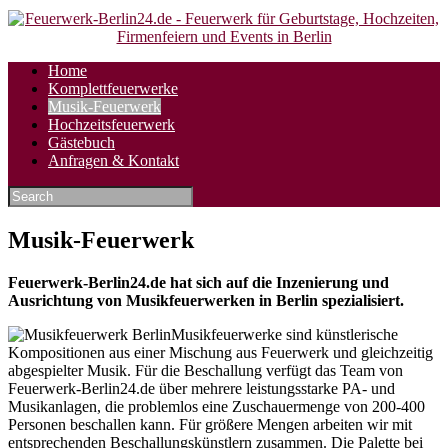
Skip
Home
to
Komplettfeuerwerke
content
Musik-Feuerwerk
Hochzeitsfeuerwerk
Gästebuch
Anfragen & Kontakt
Musik-Feuerwerk
Feuerwerk-Berlin24.de hat sich auf die Inzenierung und
Ausrichtung von Musikfeuerwerken in Berlin spezialisiert.
Musikfeuerwerke sind künstlerische
Kompositionen aus einer Mischung aus Feuerwerk und gleichzeitig
abgespielter Musik. Für die Beschallung verfügt das Team von
Feuerwerk-Berlin24.de über mehrere leistungsstarke PA- und
Musikanlagen, die problemlos eine Zuschauermenge von 200-400
Personen beschallen kann. Für größere Mengen arbeiten wir mit
entsprechenden Beschallungskünstlern zusammen. Die Palette bei