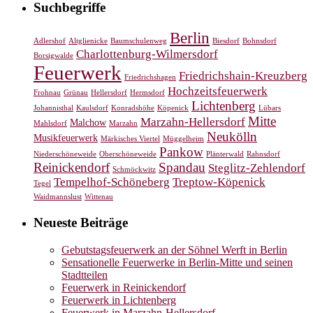
Suchbegriffe
Berlin
Adlershof
Altglienicke
Baumschulenweg
Biesdorf
Bohnsdorf
Charlottenburg-Wilmersdorf
Borsigwalde
Feuerwerk
Friedrichshain-Kreuzberg
Friedrichshagen
Hochzeitsfeuerwerk
Frohnau
Grünau
Hellersdorf
Hermsdorf
Lichtenberg
Johannisthal
Kaulsdorf
Konradshöhe
Köpenick
Lübars
Mitte
Marzahn-Hellersdorf
Malchow
Mahlsdorf
Marzahn
Neukölln
Musikfeuerwerk
Märkisches Viertel
Müggelheim
Pankow
Niederschöneweide
Oberschöneweide
Plänterwald
Rahnsdorf
Reinickendorf
Spandau
Steglitz-Zehlendorf
Schmöckwitz
Tempelhof-Schöneberg
Treptow-Köpenick
Tegel
Waidmannslust
Wittenau
Neueste Beiträge
Gebutstagsfeuerwerk an der Söhnel Werft in Berlin
Sensationelle Feuerwerke in Berlin-Mitte und seinen
Stadtteilen
Feuerwerk in Reinickendorf
Feuerwerk in Lichtenberg
Feuerwerk in Marzahn-Hellersdorf