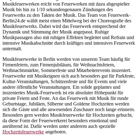
Musikfeuerwerken reicht von Feuerwerken mit dazu abgespielter
Musik bis hin zu 1/10 sekundengenauen Zündungen des
Feuerwerks zu den Takten der Musik. Das Team von Feuerwerk-
Berlin24.de wählt meist einen Mittelweg bei der Choreografie des
Musikfeuerwerks. Dabei wird das Feuerwerk entsprechend der
Dynamik und Stimmung der Musik angepasst. Ruhige
Musikpassagen also mit ruhigen Effekten begleitet und Refrain und
intensive Musikabschnitte durch kräftiges und intensives Feuerwerk
untermalt.
Musikfeuerwerke in Berlin werden von unserem Team häufig für
Firmenfeiern, zum Firmenjubiläum, für Weihnachtsfeiern,
Weihnachtsmärkte, Sommerfeste und Mitarbeiterevents inszeniert.
Feuerwerke mit Musikeignen sich auch besonders gut für Parkfeste,
Kultur-Veranstaltungen, Schützenfeste und für Events und viele
andere öffentliche Veranstaltungen. Ein solide geplantes und
inszeniertes Musik-Feuerwerk ist ein absoluter Höhepunkt für
private Feiern und Feste. An das Feuerwerk mit Musik für runde
Geburtstage, Jubiläen, Silberne und Goldene Hochzeiten werden
sich die Gäste und alle anwesenden Zuschauer noch lange erinnern.
Besonders gern werden Musikfeuerwerke für Hochzeiten gebucht,
da diese Form der Feuerwerkerei besonders emotional und
anrührend ist. Dafür werden unter anderem auch spezielle
Hochzeitsfeuerwerke
angeboten.