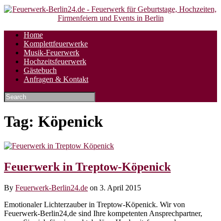
Skip
Home
to
Komplettfeuerwerke
content
Musik-Feuerwerk
Hochzeitsfeuerwerk
Gästebuch
Anfragen & Kontakt
Tag:
Köpenick
Feuerwerk in Treptow-Köpenick
By
Feuerwerk-Berlin24.de
on 3. April 2015
Emotionaler Lichterzauber in Treptow-Köpenick. Wir von
Feuerwerk-Berlin24,de sind Ihre kompetenten Ansprechpartner,