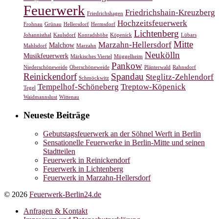
Feuerwerk
Friedrichshain-Kreuzberg
Friedrichshagen
Hochzeitsfeuerwerk
Frohnau
Grünau
Hellersdorf
Hermsdorf
Lichtenberg
Johannisthal
Kaulsdorf
Konradshöhe
Köpenick
Lübars
Mitte
Marzahn-Hellersdorf
Malchow
Mahlsdorf
Marzahn
Neukölln
Musikfeuerwerk
Märkisches Viertel
Müggelheim
Pankow
Niederschöneweide
Oberschöneweide
Plänterwald
Rahnsdorf
Reinickendorf
Spandau
Steglitz-Zehlendorf
Schmöckwitz
Tempelhof-Schöneberg
Treptow-Köpenick
Tegel
Waidmannslust
Wittenau
Neueste Beiträge
Gebutstagsfeuerwerk an der Söhnel Werft in Berlin
Sensationelle Feuerwerke in Berlin-Mitte und seinen
Stadtteilen
Feuerwerk in Reinickendorf
Feuerwerk in Lichtenberg
Feuerwerk in Marzahn-Hellersdorf
© 2026
Feuerwerk-Berlin24.de
Anfragen & Kontakt