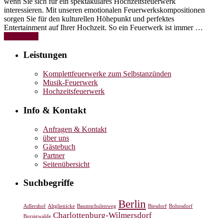
wenn Sie sich für ein spektakuläres Hochzeitsfeuerwerk
interessieren. Mit unseren emotionalen Feuerwerkskompositionen
sorgen Sie für den kulturellen Höhepunkt und perfektes
Entertainment auf Ihrer Hochzeit. So ein Feuerwerk ist immer …
Read More
Leistungen
Komplettfeuerwerke zum Selbstanzünden
Musik-Feuerwerk
Hochzeitsfeuerwerk
Info & Kontakt
Anfragen & Kontakt
über uns
Gästebuch
Partner
Seitenübersicht
Suchbegriffe
Berlin
Adlershof
Altglienicke
Baumschulenweg
Biesdorf
Bohnsdorf
Charlottenburg-Wilmersdorf
Borsigwalde