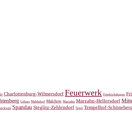
Feuerwerk
Charlottenburg-Wilmersdorf
Fr
de
Friedrichshagen
htenberg
Mitt
Marzahn-Hellersdorf
Malchow
Lübars
Mahlsdorf
Marzahn
Spandau
Steglitz-Zehlendorf
Tempelhof-Schöneber
öckwitz
Tegel