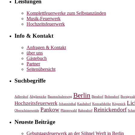
Leistungen
Komplettfeuerwerke zum Selbstanzünden
Musik-Feuerwerk
Hochzeitsfeuerwerk
Info & Kontakt
Anfragen & Kontakt
über uns
Gästebuch
Partner
Seitenübersicht
Suchbegriffe
Berlin
Adlershof
Altglienicke
Baumschulenweg
Biesdorf
Bohnsdorf
Borsigwal
Lic
Hochzeitsfeuerwerk
Johannisthal
Kaulsdorf
Konradshöhe
Köpenick
Pankow
Reinickendorf
Oberschöneweide
Plänterwald
Rahnsdorf
Schm
Neueste Beiträge
Gebutstagsfeuerwerk an der Söhnel Werft in Berlin