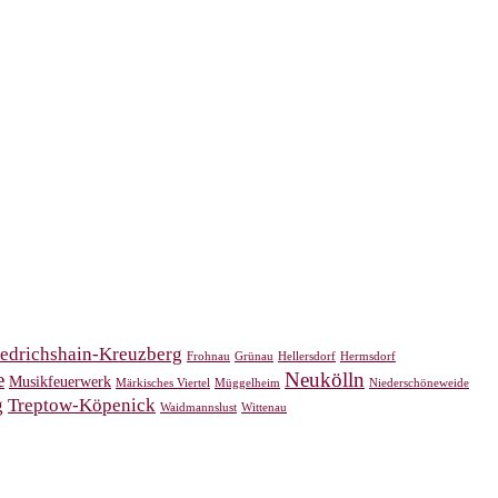
iedrichshain-Kreuzberg
Frohnau
Grünau
Hellersdorf
Hermsdorf
e
Neukölln
Musikfeuerwerk
Märkisches Viertel
Müggelheim
Niederschöneweide
g
Treptow-Köpenick
Waidmannslust
Wittenau