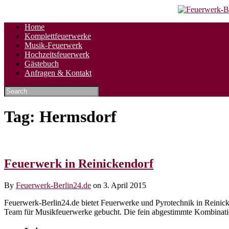
Skip
Home
to
Komplettfeuerwerke
content
Musik-Feuerwerk
Hochzeitsfeuerwerk
Gästebuch
Anfragen & Kontakt
Tag:
Hermsdorf
Feuerwerk in Reinickendorf
By
Feuerwerk-Berlin24.de
on 3. April 2015
Feuerwerk-Berlin24.de bietet Feuerwerke und Pyrotechnik in Reinic
Team für Musikfeuerwerke gebucht. Die fein abgestimmte Kombinati