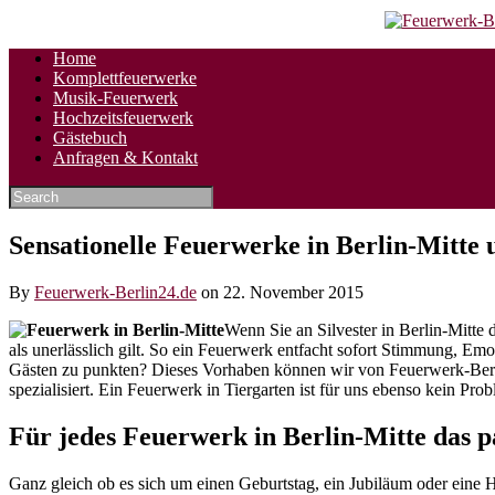
Skip
Home
to
Komplettfeuerwerke
content
Musik-Feuerwerk
Hochzeitsfeuerwerk
Gästebuch
Anfragen & Kontakt
Sensationelle Feuerwerke in Berlin-Mitte u
By
Feuerwerk-Berlin24.de
on
22. November 2015
Wenn Sie an Silvester in Berlin-Mitt
als unerlässlich gilt. So ein Feuerwerk entfacht sofort Stimmung, E
Gästen zu punkten? Dieses Vorhaben können wir von Feuerwerk-Berlin
spezialisiert. Ein Feuerwerk in Tiergarten ist für uns ebenso kein P
Für jedes Feuerwerk in Berlin-Mitte das 
Ganz gleich ob es sich um einen Geburtstag, ein Jubiläum oder eine H