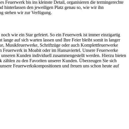
 Feuerwerk bis ins kleinste Detail, organisieren die termingerechte
d hinterlassen den jeweiligen Platz genau so, wie wir ihn
ng stehen wir zur Verfügung.
ch wie ein Star gefeiert. So ein Feuerwerk ist immer einzigartig
lange auf sich warten lassen und Ihre Feier bleibt somit in langer
ke, Musikfeuerwerke, Schriftzüge oder auch Komplettfeuerwerke
ein Feuerwerk in Moabit oder im Hansaviertel. Unsere Feuerwerke
t unseren Kunden individuell zusammengestellt werden. Hierzu bieten
k zählen zu den Favoriten unserer Kunden. Überzeugen Sie sich
m unsere Feuerwerkskompositionen und freuen uns schon heute auf