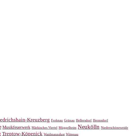
iedrichshain-Kreuzberg
Frohnau
Grünau
Hellersdorf
Hermsdorf
e
Neukölln
Musikfeuerwerk
Märkisches Viertel
Müggelheim
Niederschöneweide
g
Treptow-Köpenick
Waidmannslust
Wittenau