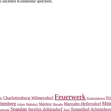
n nächsten Kommentar speichern.
Feuerwerk
Charlottenburg-Wilmersdorf
Fr
de
Friedrichshagen
htenberg
Mitt
Marzahn-Hellersdorf
Malchow
Lübars
Mahlsdorf
Marzahn
Spandau
Steglitz-Zehlendorf
Tempelhof-Schöneber
öckwitz
Tegel