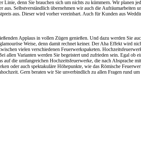
r Linie, denn Sie brauchen sich um nichts zu kümmern. Wir planen jedes
her aus. Selbstverständlich übernehmen wir auch die Aufräumarbeiten un
tpreis aus. Dieser wird vorher vereinbart. Auch für Kunden aus Weddi
eßenden Applaus in vollen Zügen genießen. Und dazu werden Sie auc no
glamouröse Weise, denn damit rechnet keiner. Der Aha Effekt wird nicht 
 zwischen vielen verschiedenen Feuerwerkspaketen. Hochzeitsfeuerwer
ei allen Varianten werden Sie begeistert und zufrieden sein. Egal ob 
uns auf die umfangreichen Hochzeitsfeuerwerke, die nach Absprache mi
werken oder auch spektakuläre Höhepunkte, wie das Römische Feuerwer
nhochzeit. Gern beraten wir Sie unverbindlich zu allen Fragen rund u