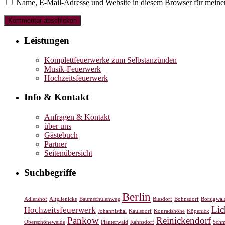
Name, E-Mail-Adresse und Website in diesem Browser für meine
Leistungen
Komplettfeuerwerke zum Selbstanzünden
Musik-Feuerwerk
Hochzeitsfeuerwerk
Info & Kontakt
Anfragen & Kontakt
über uns
Gästebuch
Partner
Seitenübersicht
Suchbegriffe
Berlin
Adlershof
Altglienicke
Baumschulenweg
Biesdorf
Bohnsdorf
Borsigwal
Lic
Hochzeitsfeuerwerk
Johannisthal
Kaulsdorf
Konradshöhe
Köpenick
Pankow
Reinickendorf
Oberschöneweide
Plänterwald
Rahnsdorf
Schm